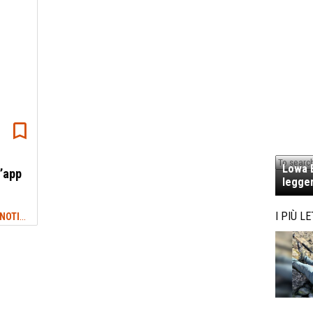
Lowa E
n’app
legger
NEWS TREKKING & OUTDOOR: ULTIME NOTIZIE
I PIÙ LE
#GRANDI CAMMINI