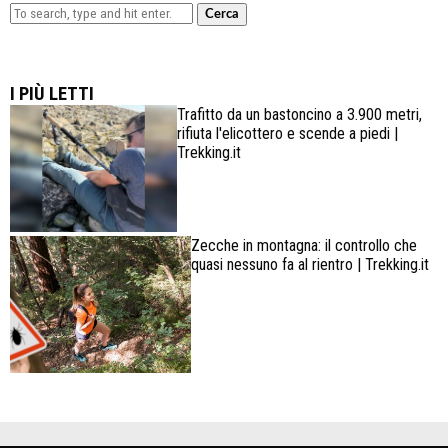
Cerca
Lowa Explorer GTX: la scarpa affidabile, leggera e
confortevole
I PIÙ LETTI
Trafitto da un bastoncino a 3.900 metri,
rifiuta l'elicottero e scende a piedi |
Trekking.it
Zecche in montagna: il controllo che
quasi nessuno fa al rientro | Trekking.it