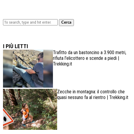
Cerca
Lowa Explorer GTX: la scarpa affidabile, leggera e
confortevole
I PIÙ LETTI
Trafitto da un bastoncino a 3.900 metri,
rifiuta l'elicottero e scende a piedi |
Trekking.it
Zecche in montagna: il controllo che
quasi nessuno fa al rientro | Trekking.it