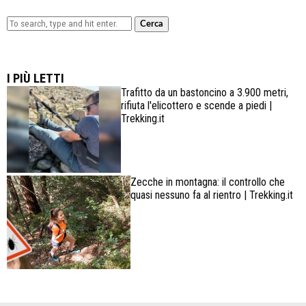
Cerca
Lowa Explorer GTX: la scarpa affidabile, leggera e
confortevole
I PIÙ LETTI
Trafitto da un bastoncino a 3.900 metri,
rifiuta l'elicottero e scende a piedi |
Trekking.it
Zecche in montagna: il controllo che
quasi nessuno fa al rientro | Trekking.it