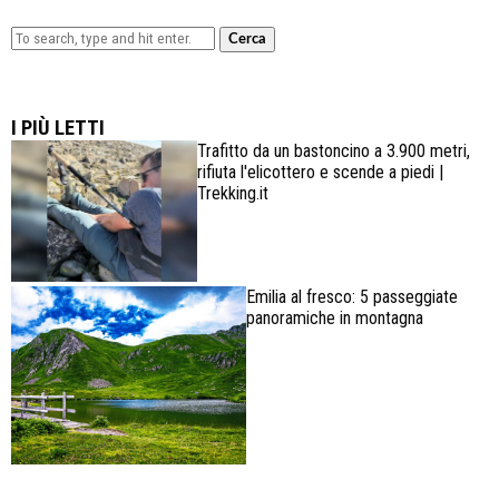
Cerca
Lowa Explorer GTX: la scarpa affidabile, leggera e
confortevole
I PIÙ LETTI
Trafitto da un bastoncino a 3.900 metri,
rifiuta l'elicottero e scende a piedi |
Trekking.it
Emilia al fresco: 5 passeggiate
panoramiche in montagna