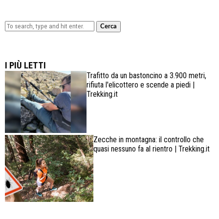
Cerca
Lowa Explorer GTX: la scarpa affidabile, leggera e
confortevole
I PIÙ LETTI
Trafitto da un bastoncino a 3.900 metri,
rifiuta l'elicottero e scende a piedi |
Trekking.it
Zecche in montagna: il controllo che
quasi nessuno fa al rientro | Trekking.it