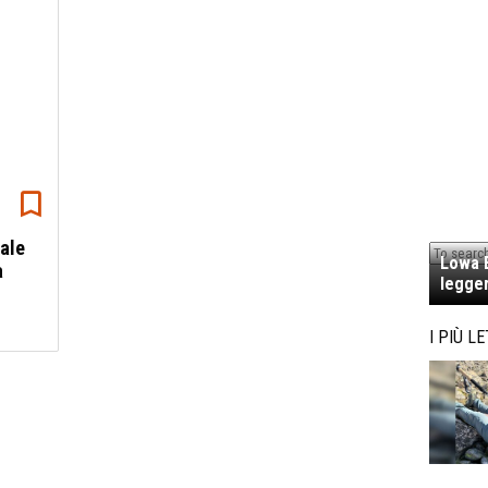
ale
Lowa E
a
legger
I PIÙ LE