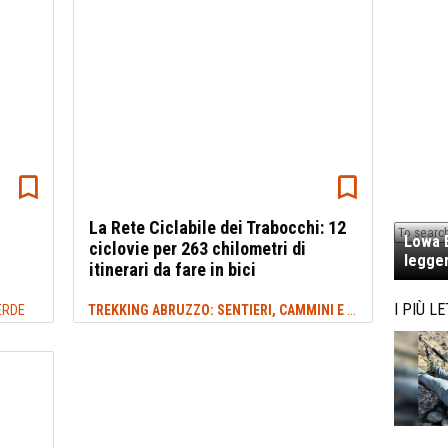
La Rete Ciclabile dei Trabocchi: 12
Lowa E
ciclovie per 263 chilometri di
legger
itinerari da fare in bici
TREKKING ABRUZZO: SENTIERI, CAMMINI E ITINERARI
I PIÙ LE
ERDE
#RET