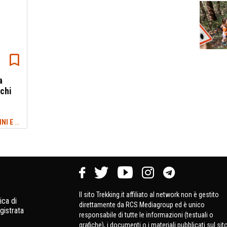
a
cchi
TREKKING ABRUZZO: SENTIERI, CAMMINI E ITINERARI
#LUNGO LA COSTA NORD
Il sito Trekking.it affiliato al network non è gestito
ica di
direttamente da RCS Mediagroup ed è unico
gistrata
responsabile di tutte le informazioni (testuali o
grafiche), i documenti o i materiali pubblicati sul sit