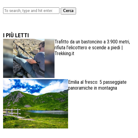
Cerca
Lowa Explorer GTX: la scarpa affidabile, leggera e
confortevole
I PIÙ LETTI
Trafitto da un bastoncino a 3.900 metri,
rifiuta l'elicottero e scende a piedi |
Trekking.it
Emilia al fresco: 5 passeggiate
panoramiche in montagna