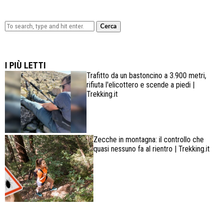
Cerca
Lowa Explorer GTX: la scarpa affidabile, leggera e
confortevole
I PIÙ LETTI
Trafitto da un bastoncino a 3.900 metri,
rifiuta l'elicottero e scende a piedi |
Trekking.it
Zecche in montagna: il controllo che
quasi nessuno fa al rientro | Trekking.it