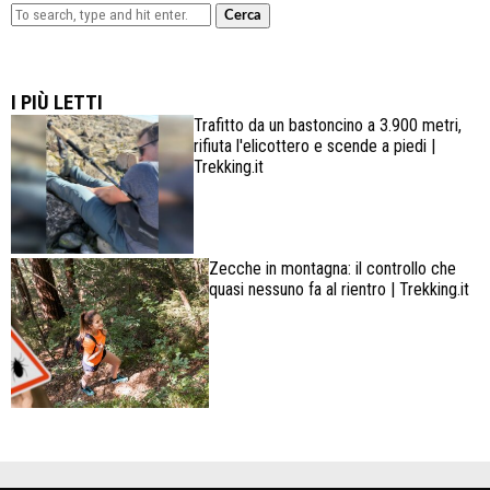
Cerca
Lowa Explorer GTX: la scarpa affidabile, leggera e
confortevole
I PIÙ LETTI
Trafitto da un bastoncino a 3.900 metri,
rifiuta l'elicottero e scende a piedi |
Trekking.it
Zecche in montagna: il controllo che
quasi nessuno fa al rientro | Trekking.it