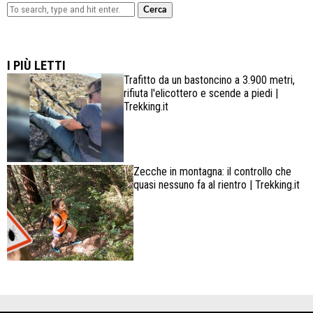
Cerca
Lowa Explorer GTX: la scarpa affidabile, leggera e
confortevole
I PIÙ LETTI
Trafitto da un bastoncino a 3.900 metri,
rifiuta l'elicottero e scende a piedi |
Trekking.it
Zecche in montagna: il controllo che
quasi nessuno fa al rientro | Trekking.it