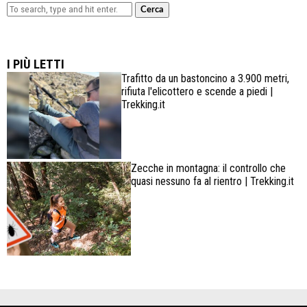
Cerca
Lowa Explorer GTX: la scarpa affidabile, leggera e
confortevole
I PIÙ LETTI
Trafitto da un bastoncino a 3.900 metri,
rifiuta l'elicottero e scende a piedi |
Trekking.it
Zecche in montagna: il controllo che
quasi nessuno fa al rientro | Trekking.it