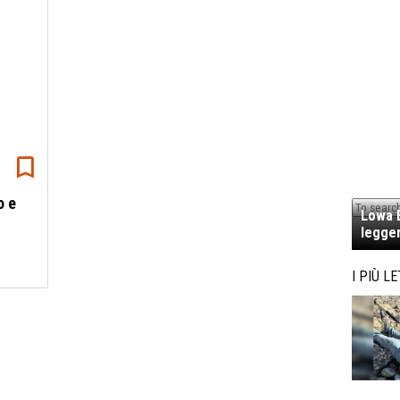
o e
Lowa E
legger
I PIÙ LE