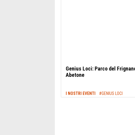
Genius Loci: Parco del Frignan
Abetone
I NOSTRI EVENTI
#GENIUS LOCI