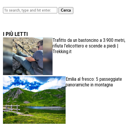
Cerca
Lowa Explorer GTX: la scarpa affidabile, leggera e
confortevole
I PIÙ LETTI
Trafitto da un bastoncino a 3.900 metri,
rifiuta l'elicottero e scende a piedi |
Trekking.it
Emilia al fresco: 5 passeggiate
panoramiche in montagna