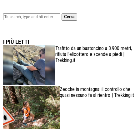
Cerca
Lowa Explorer GTX: la scarpa affidabile, leggera e
confortevole
I PIÙ LETTI
Trafitto da un bastoncino a 3.900 metri,
rifiuta l'elicottero e scende a piedi |
Trekking.it
Zecche in montagna: il controllo che
quasi nessuno fa al rientro | Trekking.it