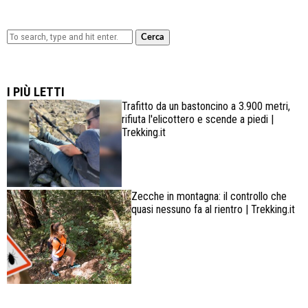
Cerca
Lowa Explorer GTX: la scarpa affidabile, leggera e
confortevole
I PIÙ LETTI
Trafitto da un bastoncino a 3.900 metri,
rifiuta l'elicottero e scende a piedi |
Trekking.it
Zecche in montagna: il controllo che
quasi nessuno fa al rientro | Trekking.it