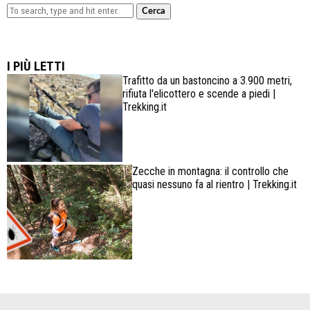
Cerca
Lowa Explorer GTX: la scarpa affidabile, leggera e
confortevole
I PIÙ LETTI
Trafitto da un bastoncino a 3.900 metri,
rifiuta l'elicottero e scende a piedi |
Trekking.it
Zecche in montagna: il controllo che
quasi nessuno fa al rientro | Trekking.it