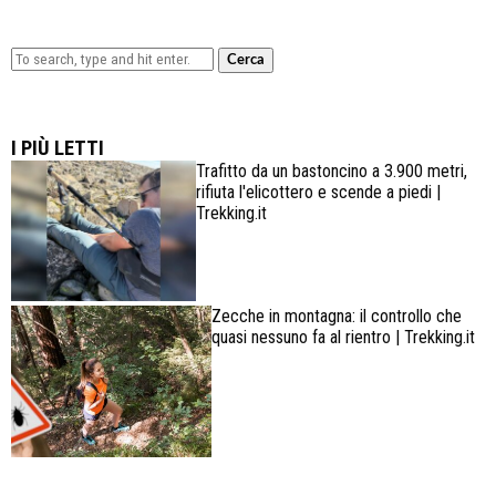
Cerca
Lowa Explorer GTX: la scarpa affidabile, leggera e
confortevole
I PIÙ LETTI
Trafitto da un bastoncino a 3.900 metri,
rifiuta l'elicottero e scende a piedi |
Trekking.it
Zecche in montagna: il controllo che
quasi nessuno fa al rientro | Trekking.it