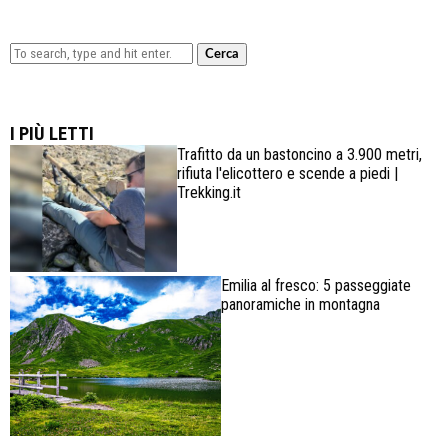
Cerca
Lowa Explorer GTX: la scarpa affidabile, leggera e
confortevole
I PIÙ LETTI
Trafitto da un bastoncino a 3.900 metri,
rifiuta l'elicottero e scende a piedi |
Trekking.it
Emilia al fresco: 5 passeggiate
panoramiche in montagna