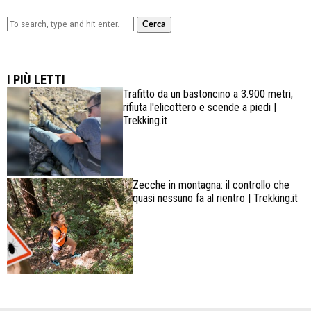
Cerca
Lowa Explorer GTX: la scarpa affidabile, leggera e
confortevole
I PIÙ LETTI
Trafitto da un bastoncino a 3.900 metri,
rifiuta l'elicottero e scende a piedi |
Trekking.it
Zecche in montagna: il controllo che
quasi nessuno fa al rientro | Trekking.it