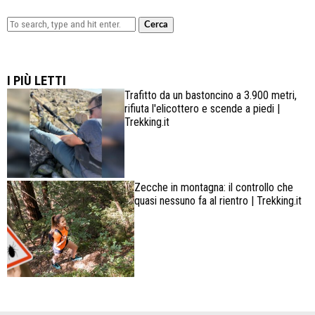
Cerca
Lowa Explorer GTX: la scarpa affidabile, leggera e
confortevole
I PIÙ LETTI
Trafitto da un bastoncino a 3.900 metri,
rifiuta l'elicottero e scende a piedi |
Trekking.it
Zecche in montagna: il controllo che
quasi nessuno fa al rientro | Trekking.it