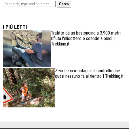
Cerca
Lowa Explorer GTX: la scarpa affidabile, leggera e
confortevole
I PIÙ LETTI
Trafitto da un bastoncino a 3.900 metri,
rifiuta l'elicottero e scende a piedi |
Trekking.it
Zecche in montagna: il controllo che
quasi nessuno fa al rientro | Trekking.it