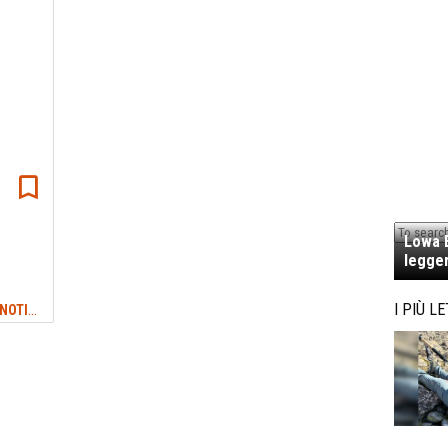
Lowa E
legger
NEWS TREKKING & OUTDOOR: ULTIME NOTIZIE
I PIÙ LE
#STEFANO MAI