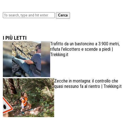
Cerca
Lowa Explorer GTX: la scarpa affidabile, leggera e
confortevole
I PIÙ LETTI
Trafitto da un bastoncino a 3.900 metri,
rifiuta l'elicottero e scende a piedi |
Trekking.it
Zecche in montagna: il controllo che
quasi nessuno fa al rientro | Trekking.it