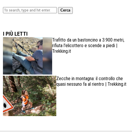
Cerca
Lowa Explorer GTX: la scarpa affidabile, leggera e
confortevole
I PIÙ LETTI
Trafitto da un bastoncino a 3.900 metri,
rifiuta l'elicottero e scende a piedi |
Trekking.it
Zecche in montagna: il controllo che
quasi nessuno fa al rientro | Trekking.it