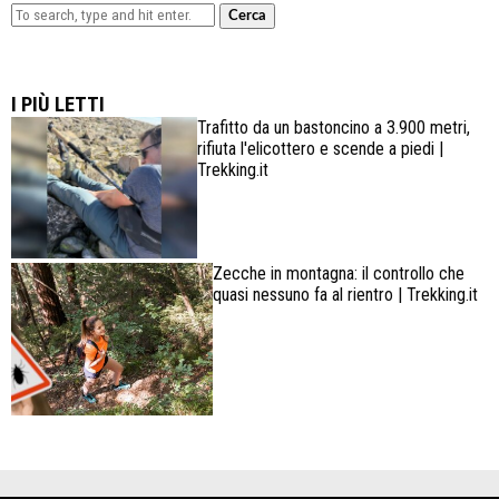
Cerca
Lowa Explorer GTX: la scarpa affidabile, leggera e
confortevole
I PIÙ LETTI
Trafitto da un bastoncino a 3.900 metri,
rifiuta l'elicottero e scende a piedi |
Trekking.it
Zecche in montagna: il controllo che
quasi nessuno fa al rientro | Trekking.it