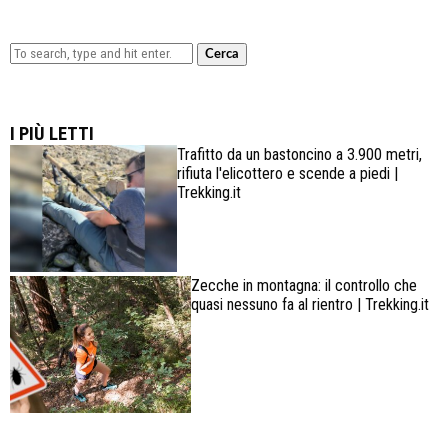
Cerca
Lowa Explorer GTX: la scarpa affidabile, leggera e
confortevole
I PIÙ LETTI
Trafitto da un bastoncino a 3.900 metri,
rifiuta l'elicottero e scende a piedi |
Trekking.it
Zecche in montagna: il controllo che
quasi nessuno fa al rientro | Trekking.it