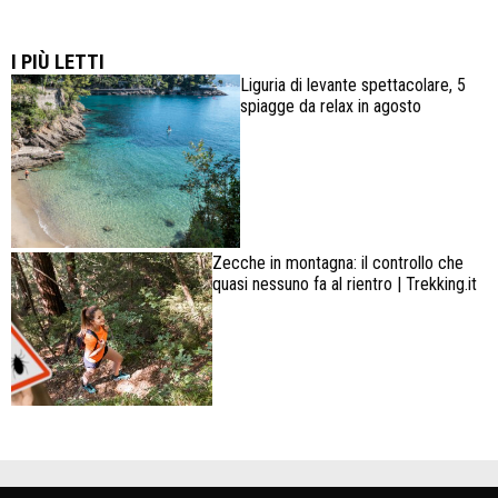
Lowa Explorer GTX: la scarpa affidabile, leggera e
confortevole
I PIÙ LETTI
Liguria di levante spettacolare, 5
spiagge da relax in agosto
Zecche in montagna: il controllo che
quasi nessuno fa al rientro | Trekking.it