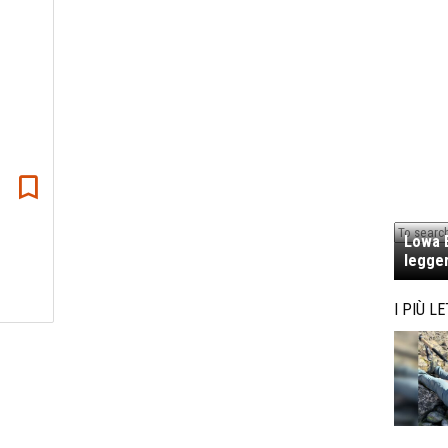
Lowa E
legger
I PIÙ LE