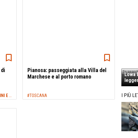
 di
Pianosa: passeggiata alla Villa del
Lowa E
Marchese e al porto romano
legger
TREKKING TOSCANA: SENTIERI, CAMMINI E ITINERARI
I PIÙ LE
#TOSCANA
#PIANOSA