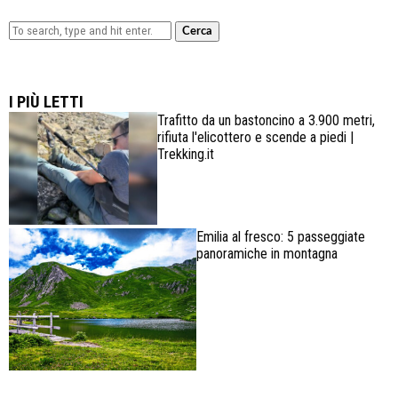
Cerca
Lowa Explorer GTX: la scarpa affidabile, leggera e
confortevole
I PIÙ LETTI
Trafitto da un bastoncino a 3.900 metri,
rifiuta l'elicottero e scende a piedi |
Trekking.it
Emilia al fresco: 5 passeggiate
panoramiche in montagna