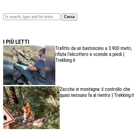
Cerca
Lowa Explorer GTX: la scarpa affidabile, leggera e
confortevole
I PIÙ LETTI
Trafitto da un bastoncino a 3.900 metri,
rifiuta l'elicottero e scende a piedi |
Trekking.it
Zecche in montagna: il controllo che
quasi nessuno fa al rientro | Trekking.it