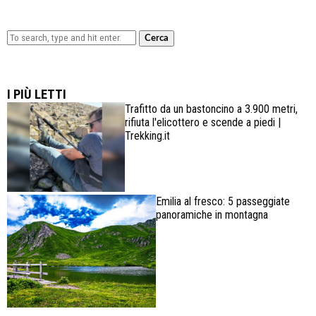
Cerca
Lowa Explorer GTX: la scarpa affidabile, leggera e
confortevole
I PIÙ LETTI
Trafitto da un bastoncino a 3.900 metri,
rifiuta l'elicottero e scende a piedi |
Trekking.it
Emilia al fresco: 5 passeggiate
panoramiche in montagna