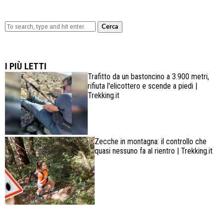
Cerca
Lowa Explorer GTX: la scarpa affidabile, leggera e
confortevole
I PIÙ LETTI
Trafitto da un bastoncino a 3.900 metri,
rifiuta l'elicottero e scende a piedi |
Trekking.it
Zecche in montagna: il controllo che
quasi nessuno fa al rientro | Trekking.it