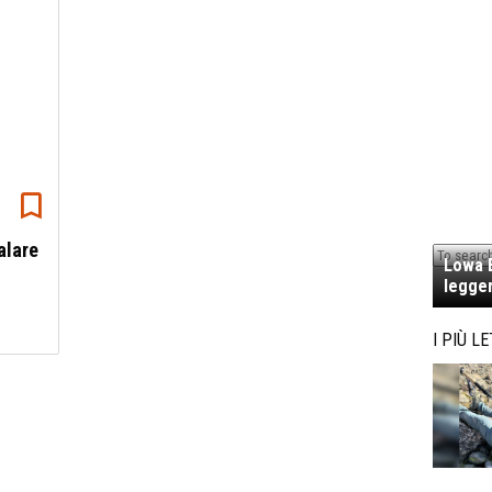
alare
Lowa E
legger
I PIÙ LE