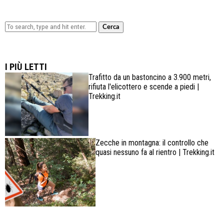
Cerca
Lowa Explorer GTX: la scarpa affidabile, leggera e
confortevole
I PIÙ LETTI
Trafitto da un bastoncino a 3.900 metri,
rifiuta l'elicottero e scende a piedi |
Trekking.it
Zecche in montagna: il controllo che
quasi nessuno fa al rientro | Trekking.it