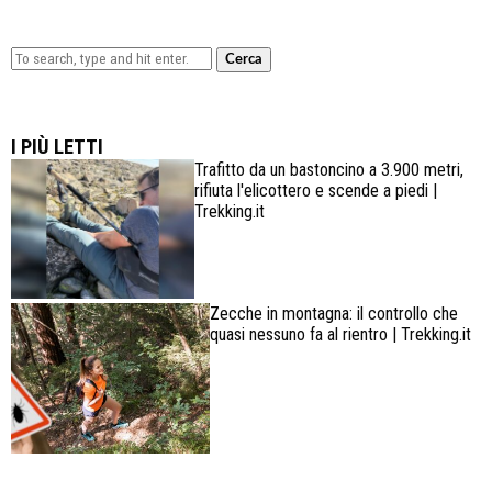
Cerca
Lowa Explorer GTX: la scarpa affidabile, leggera e
confortevole
I PIÙ LETTI
Trafitto da un bastoncino a 3.900 metri,
rifiuta l'elicottero e scende a piedi |
Trekking.it
Zecche in montagna: il controllo che
quasi nessuno fa al rientro | Trekking.it