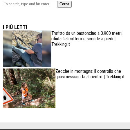
Cerca
Lowa Explorer GTX: la scarpa affidabile, leggera e
confortevole
I PIÙ LETTI
Trafitto da un bastoncino a 3.900 metri,
rifiuta l'elicottero e scende a piedi |
Trekking.it
Zecche in montagna: il controllo che
quasi nessuno fa al rientro | Trekking.it