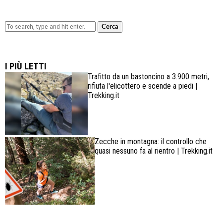
Cerca
Lowa Explorer GTX: la scarpa affidabile, leggera e
confortevole
I PIÙ LETTI
Trafitto da un bastoncino a 3.900 metri,
rifiuta l'elicottero e scende a piedi |
Trekking.it
Zecche in montagna: il controllo che
quasi nessuno fa al rientro | Trekking.it