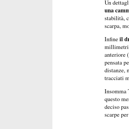
Un dettagl
una camm
stabilità, 
scarpa, mo
il d
Infine
millimetri)
anteriore 
pensata pe
distanze, 
tracciati m
Insomma To
questo mer
deciso pas
scarpe per