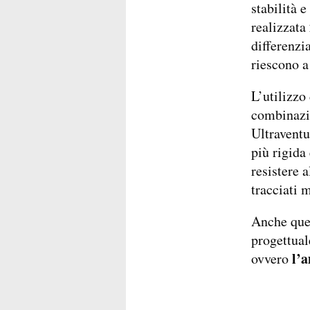
stabilità 
realizzata
differenzi
riescono a 
L’utilizzo 
combinazio
Ultraventu
più rigida
resistere a
tracciati m
Anche ques
progettual
l’a
ovvero