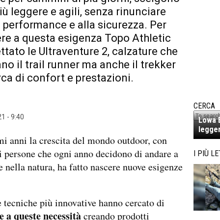
iù leggere e agili, senza rinunciare
e performance e alla sicurezza. Per
re a questa esigenza Topo Athletic
ttato le Ultraventure 2, calzature che
no il trail runner ma anche il trekker
rca di confort e prestazioni.
CERCA
1 - 9:40
Lowa E
legger
mi anni la crescita del mondo outdoor, con
i persone che ogni anno decidono di andare a
I PIÙ LE
nella natura, ha fatto nascere nuove esigenze
 tecniche più innovative hanno cercato di
e a queste necessità
creando prodotti