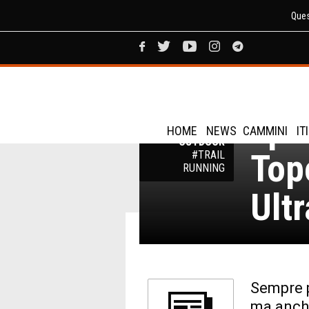
Ques
Scar
ABBIGLIAMENTO
E
spe
ATTREZZATURE
PER TREKKING E
HOME
NEWS
CAMMINI
IT
OUTDOOR
Top
#TRAIL
RUNNING
Ult
Sempre p
ma anche