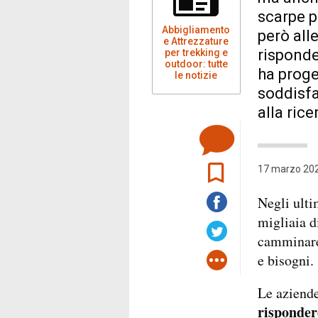
scarpe p
Abbigliamento
però all
e Attrezzature
risponde
per trekking e
outdoor: tutte
ha proge
le notizie
soddisfa
alla rice
17 marzo 202
Negli ulti
migliaia d
camminare 
e bisogni.
Le aziende
risponder