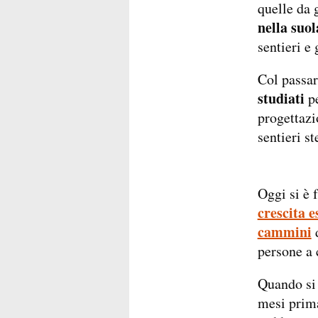
quelle da 
nella suol
sentieri e 
Col passar
studiati
pe
progettazi
sentieri s
Oggi si è f
crescita e
cammini
persone a 
Quando si 
mesi prima