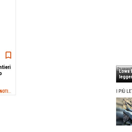
ntieri
Lowa E
o
legger
NEWS TREKKING & OUTDOOR: ULTIME NOTIZIE
I PIÙ LE
#SEGNALETICA SENTIERI