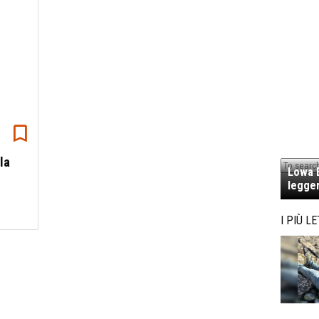
la
Lowa E
legger
I PIÙ LE