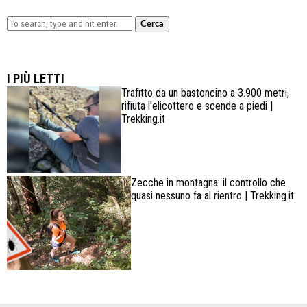
Cerca
Lowa Explorer GTX: la scarpa affidabile, leggera e
confortevole
I PIÙ LETTI
Trafitto da un bastoncino a 3.900 metri,
rifiuta l'elicottero e scende a piedi |
Trekking.it
Zecche in montagna: il controllo che
quasi nessuno fa al rientro | Trekking.it