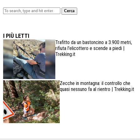
Cerca
Lowa Explorer GTX: la scarpa affidabile, leggera e
confortevole
I PIÙ LETTI
Trafitto da un bastoncino a 3.900 metri,
rifiuta l'elicottero e scende a piedi |
Trekking.it
Zecche in montagna: il controllo che
quasi nessuno fa al rientro | Trekking.it