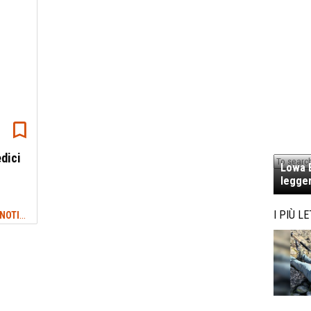
edici
Lowa E
legger
NEWS TREKKING & OUTDOOR: ULTIME NOTIZIE
I PIÙ LE
#STUDI