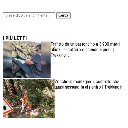
Cerca
Lowa Explorer GTX: la scarpa affidabile, leggera e
confortevole
I PIÙ LETTI
Trafitto da un bastoncino a 3.900 metri,
rifiuta l'elicottero e scende a piedi |
Trekking.it
Zecche in montagna: il controllo che
quasi nessuno fa al rientro | Trekking.it