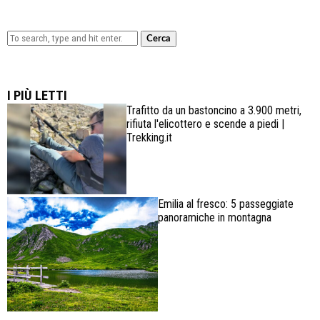
Cerca
Lowa Explorer GTX: la scarpa affidabile, leggera e
confortevole
I PIÙ LETTI
Trafitto da un bastoncino a 3.900 metri,
rifiuta l'elicottero e scende a piedi |
Trekking.it
Emilia al fresco: 5 passeggiate
panoramiche in montagna