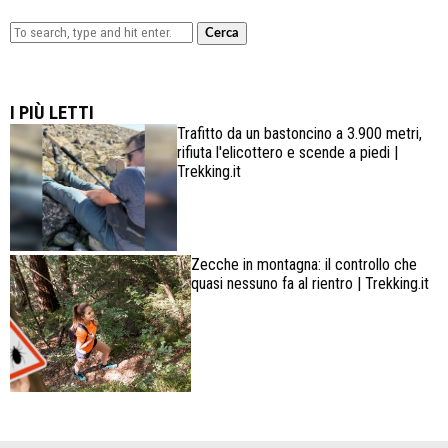
Cerca
Lowa Explorer GTX: la scarpa affidabile, leggera e
confortevole
I PIÙ LETTI
Trafitto da un bastoncino a 3.900 metri,
rifiuta l'elicottero e scende a piedi |
Trekking.it
Zecche in montagna: il controllo che
quasi nessuno fa al rientro | Trekking.it