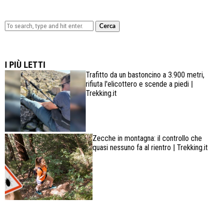
Cerca
Lowa Explorer GTX: la scarpa affidabile, leggera e
confortevole
I PIÙ LETTI
Trafitto da un bastoncino a 3.900 metri,
rifiuta l'elicottero e scende a piedi |
Trekking.it
Zecche in montagna: il controllo che
quasi nessuno fa al rientro | Trekking.it